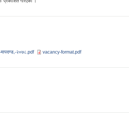
पुनः प्रकाशित गरिएको ।
ितरण सम्बन्धी सूचना पुनः प्रकाशित गरिएको । ।
-मापदण्ड,-२०७८.pdf
vacancy-format.pdf
।