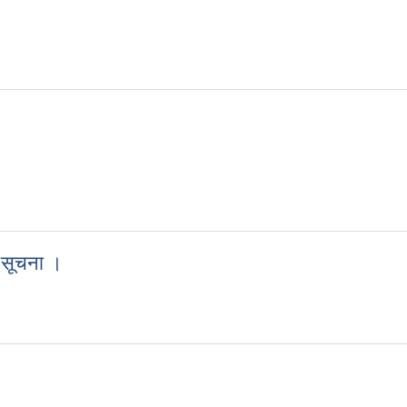
ी सूचना ।
री सूचना ।