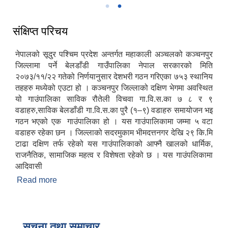
संक्षिप्त परिचय
नेपालको सूदुर पश्चिम प्रदेश अन्तर्गत महाकाली अञ्चलको कञ्चनपुर
जिल्लामा पर्ने बेलडाँडी गाउँपालिका नेपाल सरकारको मिति
२०७३/११/२२ गतेको निर्णयानुसार देशभरी गठन गरिएका ७५३ स्थानिय
तहहरु मध्येको एउटा हो । कञ्चनपुर जिल्लाको दक्षिण भेगमा अवस्थित
यो गाउंपालिका साविक रौतेली विचवा गा.वि.स.का ७ ८ र ९
वडाहरु,साविक बेलडाँडी गा.वि.स.का पुरै (१–९) वडाहरु समायोजन भइ
गठन भएको एक गाउंपालिका हो । यस गाउंपालिकामा जम्मा ५ वटा
वडाहरु रहेका छन । जिल्लाको सदरमुकाम भीमदत्तनगर देखि २९ कि.मि
टाढा दक्षिण तर्फ रहेको यस गाउंपालिकाको आफ्नै खालको धार्मिक,
राजनैतिक, सामाजिक महत्व र विशेषता रहेको छ । यस गाउंपलिकामा
आदिवासी
Read more
about संक्षिप्त परिचय
सूचना तथा समाचार