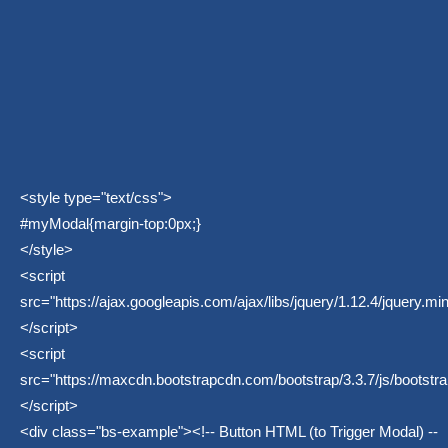
<style type="text/css">
#myModal{margin-top:0px;}
</style>
<script
src="
https://ajax.googleapis.com/ajax/libs/jquery/1.12.4/jquery.min
</script>
<script
src="
https://maxcdn.bootstrapcdn.com/bootstrap/3.3.7/js/bootstra
</script>
<div class="bs-example"><!-- Button HTML (to Trigger Modal) --