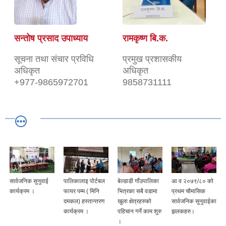
सन्तोष प्रसाद उपाध्याय
रामकृष्ण बि.क.
सूचना तथा संचार प्रविधि
प्रमुख प्रशासकीय
अधिकृत
अधिकृत
+977-9865972701
9858731111
सार्वजनिक सुनुवाई
पालिकालाइ पोर्टबल
बेल्डाडी गाँउपालिका
आ व २०७९/८० को
कार्यक्रम ।
फायर पम्म ( मिनि
भित्रका सबै वडामा
प्रथम चौमासिक
दमकल) हस्तान्तरण
खुला क्षेत्रहरुको
सार्वजनिक सुनुवाईका
कार्यक्रम ।
पहिचान गर्ने काम शुरु
झलकहरु।
।