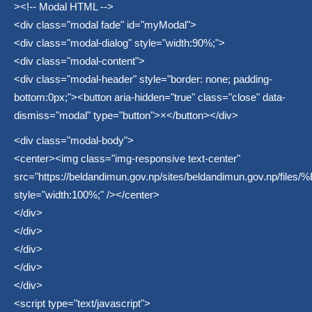
><!-- Modal HTML -->
<div class="modal fade" id="myModal">
<div class="modal-dialog" style="width:90%;">
<div class="modal-content">
<div class="modal-header" style="border: none; padding-
bottom:0px;"><button aria-hidden="true" class="close" data-
dismiss="modal" type="button">×</button></div>
<div class="modal-body">
<center><img class="img-responsive text-center"
src="
https://beldandimun.gov.np/sites/beldandimun.gov.np/file
style="width:100%;" /></center>
</div>
</div>
</div>
</div>
</div>
<script type="text/javascript">