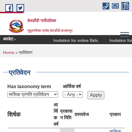
Skip to main content
बेलडाँडी गाउँपालिका
सुदूरपश्चिम प्रदेश,बेलडाँडी,कञ्चनपुर
अपडेट:-
Invitation for online Bids.
Invitation for 
You are here
Home
» प्रतिवेदन
प्रतिवेदन
Has taxonomy term
आर्थिक वर्ष
आ
र्थि
प्रकाश
शिर्षक
दस्तावेज
प्रकार
क
न मिति
वर्ष
मासिक