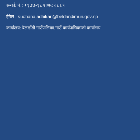
सम्पर्क नं.: +९७७-९८१२७८०८८१
ईमेल :
suchana.adhikari@beldandimun.gov.np
कार्यालय: बेलडाँडी गाउँपालिका,गाउँ कार्यपालिकाकाे कार्यालय