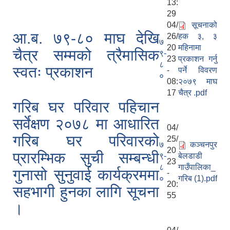
13:
29
04/
सूचनाको
आ.ब. ७९-८० माघ देखि
26/
हक ३, ३
७
20
महिनामा
चैत्र सम्मको त्रैमासिक
९-
23
प्रकाशन गर्नु
८
स्वतः प्रकाशन
-
पर्ने विवरण
०
08:
२०७९ माघ
17
चैत्र .pdf
गरिब घर परिवार पहिचान
सर्वेक्षण २०७८ मा आधारित
04/
गरिब घर परिवारको
25/
७
कञ्चनपुर
20
प्रारम्भिक सुची सम्बन्धी
९-
बेलडाडी
23
८
गाउँपालिका_
गुनासो सुनुवाई कार्यक्रममा
-
०
गरिब (1).pdf
20:
सहभागी हुनका लागि सूचना
55
।