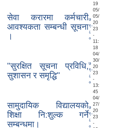
19
05/
सेवा करारमा कर्मचारी
05/
७
20
आवश्यकता सम्बन्धी सूचना
९-
23
८
।
-
०
11:
18
04/
30/
७
"सुरक्षित सूचना प्रविधि,
20
९-
23
सुशासन र समृद्धि"
८
-
०
13:
45
04/
सामुदायिक विद्यालयको
27/
७
20
शिक्षा नि:शुल्क गर्ने
९-
23
८
सम्बन्धमा।
-
०