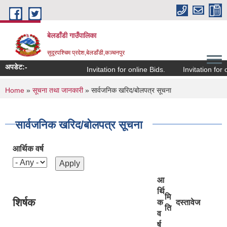
Skip to main content
बेलडाँडी गाउँपालिका
सुदूरपश्चिम प्रदेश,बेलडाँडी,कञ्चनपुर
अपडेट:-
Invitation for online Bids.
Invitation for on
You are here
Home
»
सूचना तथा जानकारी
» सार्वजनिक खरिद/बोलपत्र सूचना
सार्वजनिक खरिद/बोलपत्र सूचना
आर्थिक वर्ष
आ
र्थि
मि
शिर्षक
क
दस्तावेज
ति
व
र्ष