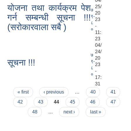
04/
योजना तथा कार्यक्रम पेश
25/
७
20
गर्न सम्बन्धी सूचना !!!
९-
23
८
(सरोकारवाला सबै )
-
०
11:
23
04/
24/
७
20
सूचना !!!
९-
23
८
-
०
17:
31
Pages
« first
‹ previous
…
40
41
42
43
44
45
46
47
48
…
next ›
last »