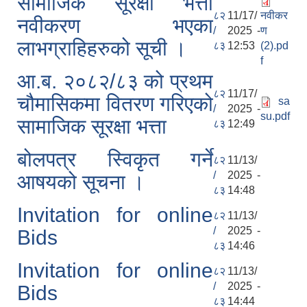
सामाजिक सूरक्षा भत्ता
८२
11/17/
नवीकर
नवीकरण भएका
/
2025 -
ण
लाभग्राहिहरुको सूची ।
८३
12:53
(2).pd
f
आ.ब. २०८२/८३ को प्रथम
८२
11/17/
चौमासिकमा वितरण गरिएको
sa
/
2025 -
su.pdf
सामाजिक सूरक्षा भत्ता
८३
12:49
बोलपत्र स्विकृत गर्ने
८२
11/13/
/
2025 -
आषयको सूचना ।
८३
14:48
Invitation for online
८२
11/13/
/
2025 -
Bids
८३
14:46
Invitation for online
८२
11/13/
/
2025 -
Bids
८३
14:44