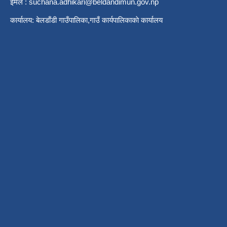
ईमेल :
suchana.adhikari@beldandimun.gov.np
कार्यालय: बेलडाँडी गाउँपालिका,गाउँ कार्यपालिकाकाे कार्यालय