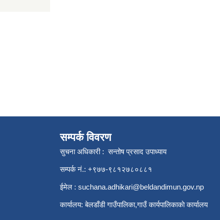
सम्पर्क विवरण
सुचना अधिकारी : सन्तोष प्रसाद उपाध्याय
सम्पर्क नं.: +९७७-९८१२७८०८८१
ईमेल :
suchana.adhikari@beldandimun.gov.np
कार्यालय: बेलडाँडी गाउँपालिका,गाउँ कार्यपालिकाकाे कार्यालय